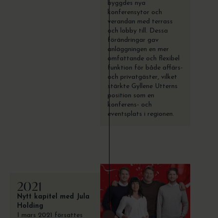
byggdes nya
konferensytor och
verandan med terrass
och lobby till. Dessa
förändringar gav
anläggningen en mer
omfattande och flexibel
funktion för både affärs-
och privatgäster, vilket
stärkte Gyllene Utterns
position som en
konferens- och
eventsplats i regionen.
2021
Nytt kapitel med Jula
Holding
I mars 2021 försattes