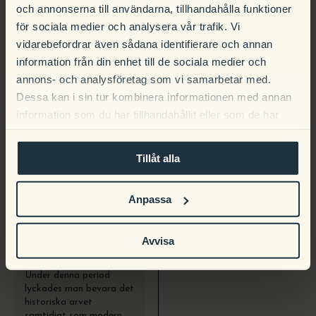
och annonserna till användarna, tillhandahålla funktioner
för sociala medier och analysera vår trafik. Vi
1992
vidarebefordrar även sådana identifierare och annan
Privat ägande och
information från din enhet till de sociala medier och
nytänkande
1992 märktes en tydlig
annons- och analysföretag som vi samarbetar med.
förändring då
Dessa kan i sin tur kombinera informationen med annan
anläggningen såldes
information som du har tillhandahållit eller som de har
vidare till
Scandic
, och
samlat in när du har använt deras tjänster.
senare samma år kom
Wolfgang Zoffel att
Tillåt alla
axla rollen som ny ägare.
Därefter har Gyllene
Uttern varit i privat ägo,
Anpassa
med tydliga tyska
förtecken, och
förvaltats som en
självständig hotell- och
Avvisa
restaurangverksamhet.
Under denna period
lyckades man bevara det
historiska arvet
samtidigt som modern