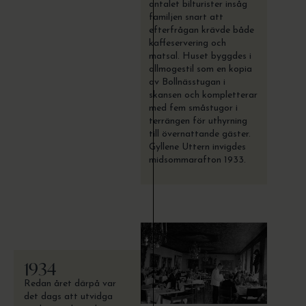
antalet bilturister insåg
familjen snart att
efterfrågan krävde både
kaffeservering och
matsal. Huset byggdes i
allmogestil som en kopia
av Bollnässtugan i
skansen och kompletterar
med fem småstugor i
terrängen för uthyrning
till övernattande gäster.
Gyllene Uttern invigdes
midsommarafton 1933.
1934
Redan året därpå var
det dags att utvidga