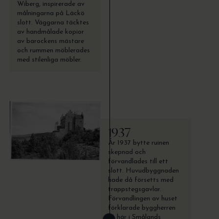
Wiberg, inspirerade av
målningarna på Läckö
slott. Väggarna täcktes
av handmålade kopior
av barockens mästare
och rummen möblerades
med stilenliga möbler.
1937
År 1937 bytte ruinen
skepnad och
förvandlades till ett
slott. Huvudbyggnaden
hade då försetts med
trappstegsgavlar.
Förvandlingen av huset
förklarade byggherren
så här i Smålands