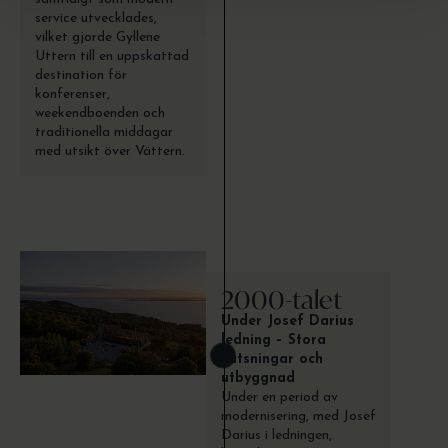
service utvecklades,
vilket gjorde Gyllene
Uttern till en uppskattad
destination för
konferenser,
weekendboenden och
traditionella middagar
med utsikt över Vättern.
2000-talet
Under Josef Darius
ledning – Stora
satsningar och
utbyggnad
Under en period av
modernisering, med Josef
Darius i ledningen,