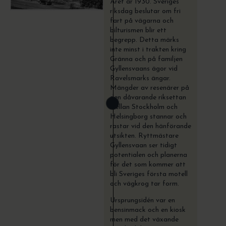
Året är 1930. Sveriges
riksdag beslutar om fri
fart på vägarna och
bilturismen blir ett
begrepp. Detta märks
inte minst i trakten kring
Gränna och på familjen
Gyllensvaans ägor vid
Ravelsmarks ängar.
Mängder av resenärer på
den dåvarande riksettan
mellan Stockholm och
Helsingborg stannar och
rastar vid den hänförande
utsikten. Ryttmästare
Gyllensvaan ser tidigt
potentialen och planerna
för det som kommer att
bli Sveriges första motell
och vägkrog tar form.
Ursprungsidén var en
bensinmack och en kiosk
men med det växande