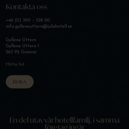
Kontakta oss
+46 (0) 390 – 108 00
info.gylleneuttern@julahotell.se
Gyllene Uttern
Gyllene Uttern 1
563 92 Gränna
Hitta hit
BOKA
En del utav vår hotellfamilj, i samma
företag ingår