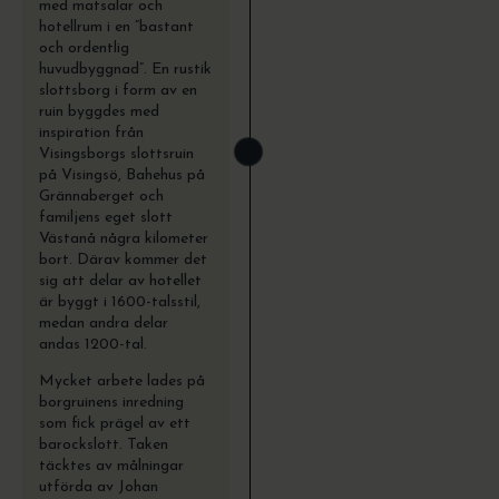
med matsalar och
hotellrum i en ”bastant
och ordentlig
huvudbyggnad”. En rustik
slottsborg i form av en
ruin byggdes med
inspiration från
Visingsborgs slottsruin
på Visingsö, Bahehus på
Grännaberget och
familjens eget slott
Västanå några kilometer
bort. Därav kommer det
sig att delar av hotellet
är byggt i 1600-talsstil,
medan andra delar
andas 1200-tal.
Mycket arbete lades på
borgruinens inredning
som fick prägel av ett
barockslott. Taken
täcktes av målningar
utförda av Johan