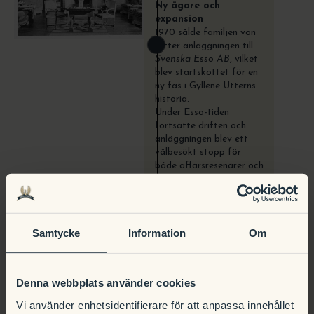
Ny ägare och
expansion
1970 sålde familjen von
Otter anläggningen till
Svenska Esso AB
, vilket
blev startskottet för en
ny fas i Gyllene Utterns
historia.
Under Esso-tiden
fortsatte driften och
anläggningen blev ett
välbesökt stopp för
både affärsresenärer och
semesterfirare. Ratos
tog senare över som
förvaltningsbolag innan
verksamheten
Samtycke
Information
Om
förändrades vidare i
början av 1990-talet.
Denna webbplats använder cookies
Vi använder enhetsidentifierare för att anpassa innehållet