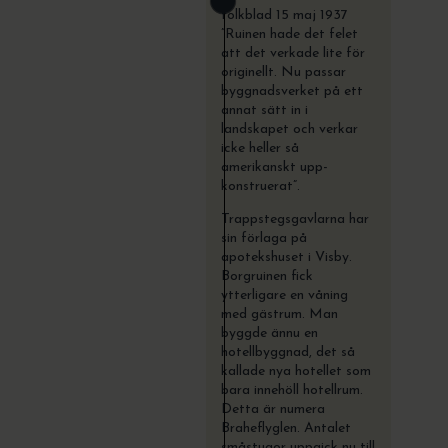
folkblad 15 maj 1937
”Ruinen hade det felet
att det verkade lite för
originellt. Nu passar
byggnadsverket på ett
annat sätt in i
landskapet och verkar
icke heller så
amerikanskt upp-
konstruerat”.
Trappstegsgavlarna har
sin förlaga på
apotekshuset i Visby.
Borgruinen fick
ytterligare en våning
med gästrum. Man
byggde ännu en
hotellbyggnad, det så
kallade nya hotellet som
bara innehöll hotellrum.
Detta är numera
Braheflyglen. Antalet
småstugor uppgick nu till