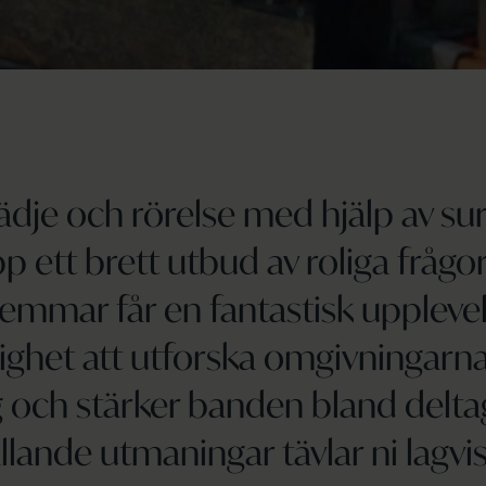
glädje och rörelse med hjälp av sur
 ett brett utbud av roliga fråg
emmar får en fantastisk uppleve
ighet att utforska omgivningarn
 och stärker banden bland delt
llande utmaningar tävlar ni lagvi