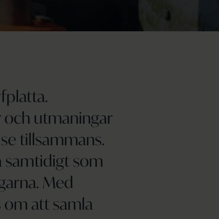
fplatta.
or och utmaningar
lse tillsammans.
a samtidigt som
agarna. Med
s om att samla