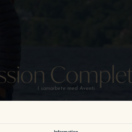
ssion Comple
I samarbete med Aventi
Information