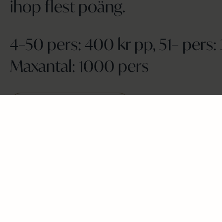
ihop flest poäng.
4–50 pers: 400 kr pp, 51– pers:
Maxantal: 1000 pers
BOKNINGSFÖRFRÅGAN
Fler aktiviteter