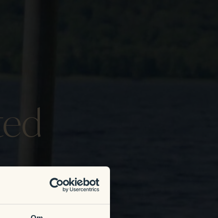
ted
Om