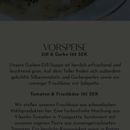
VORSPEISE
Dill & Gurke 165 SEK
Unsere Gurken-Dill-Suppe ist herrlich erfrischend und
leuchtend grün. Auf dem Teller finden sich außerdem
gekühlte Silberzwiebeln und Gurkenperlen sowie ein
cremiger Frischkäse mit Jalapeño.
Tomaten & Frischkäse 165 SEK
Wir stellen unseren Frischkäse aus schwedischen
Milchprodukten her. Eine farbenfrohe Mischung aus
Vikento-Tomaten in Vinaigrette, kombiniert mit
unserem eigenen Pesto aus sonnengetrockneten
Tomaten. Für herrliche Knusprigkeit sorgt in Butter