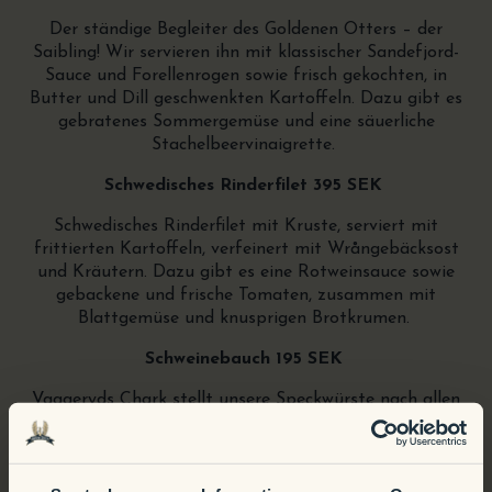
Der ständige Begleiter des Goldenen Otters – der
Saibling! Wir servieren ihn mit klassischer Sandefjord-
Sauce und Forellenrogen sowie frisch gekochten, in
Butter und Dill geschwenkten Kartoffeln. Dazu gibt es
gebratenes Sommergemüse und eine säuerliche
Stachelbeervinaigrette.
Schwedisches Rinderfilet 395 SEK
Schwedisches Rinderfilet mit Kruste, serviert mit
frittierten Kartoffeln, verfeinert mit Wrångebäcksost
und Kräutern. Dazu gibt es eine Rotweinsauce sowie
gebackene und frische Tomaten, zusammen mit
Blattgemüse und knusprigen Brotkrumen.
Schweinebauch 195 SEK
Vaggeryds Chark stellt unsere Speckwürste nach allen
Regeln der Kunst her, und sie sind genau so herrlich
säuerlich und rauchig, wie wir sie mögen! Wir servieren
sie ganz klassisch mit Petersilienkartoffeln, eingelegten