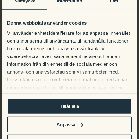
Rote Beeten und Senf aus Visingsö
Samtycke
Information
Om
Denna webbplats använder cookies
DESSERT
Vi använder enhetsidentifierare för att anpassa innehållet
och annonserna till användarna, tillhandahålla funktioner
Erdbeeren 125 SEK
för sociala medier och analysera vår trafik. Vi
Ein köstliches Erdbeerkompott, serviert mit cremigem
vidarebefordrar även sådana identifierare och annan
Joghurt-Eis und knusprigen Kardamomstreuseln,
information från din enhet till de sociala medier och
abgerundet mit einer reduzierten Erdbeeressigsoße.
annons- och analysföretag som vi samarbetar med.
Dessa kan i sin tur kombinera informationen med annan
Rhabarber 125 kr
information som du har tillhandahållit eller som de har
Gebackener Rhabarber mit einer zarten Creme aus
samlat in när du har använt deras tjänster.
weißer Schokolade. Haferflocken-Crumble sowie eine
Kombination aus salziger und süßer Karamellsauce
Tillåt alla
runden dieses Dessert ab.
Crème Brûlée 115 SEK
Anpassa
Ein Klassiker, von dem wir nie genug bekommen können!