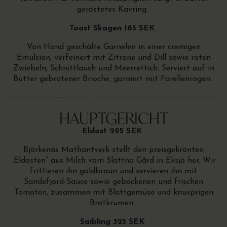
geröstetes Kavring.
Toast Skagen 185 SEK
Von Hand geschälte Garnelen in einer cremigen
Emulsion, verfeinert mit Zitrone und Dill sowie roten
Zwiebeln, Schnittlauch und Meerrettich. Serviert auf in
Butter gebratener Brioche, garniert mit Forellenrogen.
HAUPTGERICHT
Eldost 295 SEK
Björkenäs Mathantverk stellt den preisgekrönten
„Eldosten“ aus Milch vom Slättna Gård in Eksjö her. Wir
frittieren ihn goldbraun und servieren ihn mit
Sandefjord-Sauce sowie gebackenen und frischen
Tomaten, zusammen mit Blattgemüse und knusprigen
Brotkrumen.
Saibling 325 SEK