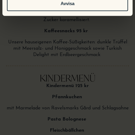
Diesen Sommer servieren wir ihn mit einer spannenden
Avvisa
Note von Hibiskusblüten und einem Hauch von
Bourbon-Vanille. Anschließend wird er mit Cassonade-
Zucker karamellisiert.
Kaffeesnacks 95 kr
Unsere hauseigenen Kaffee-Süßigkeiten: dunkle Trüffel
mit Meersalz- und Honiggeschmack sowie Turkish
Delight mit Erdbeergeschmack
KINDERMENÜ
Kindermenü 125 kr
Pfannkuchen
mit Marmelade von Ravelsmarks Gård und Schlagsahne
Pasta Bolognese
Fleischbällchen