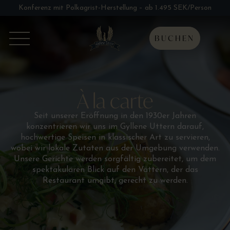
Konferenz mit Polkagrist-Herstellung – ab 1.495 SEK/Person
BUCHEN
À la carte
Seit unserer Eröffnung in den 1930er Jahren
konzentrieren wir uns im Gyllene Uttern darauf,
hochwertige Speisen in klassischer Art zu servieren,
wobei wir lokale Zutaten aus der Umgebung verwenden.
Unsere Gerichte werden sorgfältig zubereitet, um dem
spektakulären Blick auf den Vättern, der das
Restaurant umgibt, gerecht zu werden.