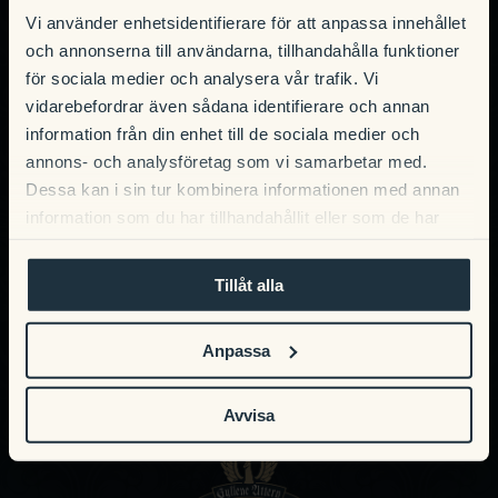
Vi använder enhetsidentifierare för att anpassa innehållet
Gyllene Uttern 1
563 92 Gränna
och annonserna till användarna, tillhandahålla funktioner
för sociala medier och analysera vår trafik. Vi
Hitta hit
vidarebefordrar även sådana identifierare och annan
information från din enhet till de sociala medier och
BOKA
annons- och analysföretag som vi samarbetar med.
Dessa kan i sin tur kombinera informationen med annan
information som du har tillhandahållit eller som de har
samlat in när du har använt deras tjänster.
Tillåt alla
En del utav vår hotellfamilj, i samma
företag ingår
Anpassa
Avvisa