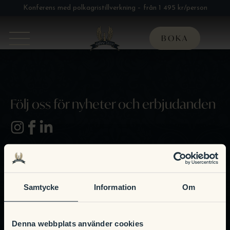
Konferens med polkagristillverkning – från 1 495 kr/person
BOKA
Följ oss för nyheter och erbjudanden
Kontakta oss
Samtycke
Information
Om
+46 (0) 390 – 108 00
info.gylleneuttern@julahotell.se
Denna webbplats använder cookies
Gyllene Uttern