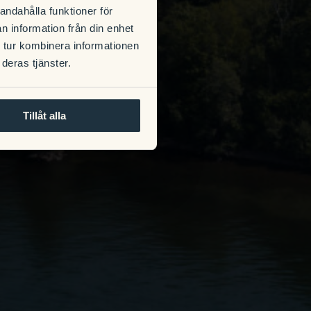
andahålla funktioner för
n information från din enhet
 tur kombinera informationen
deras tjänster.
Tillåt alla