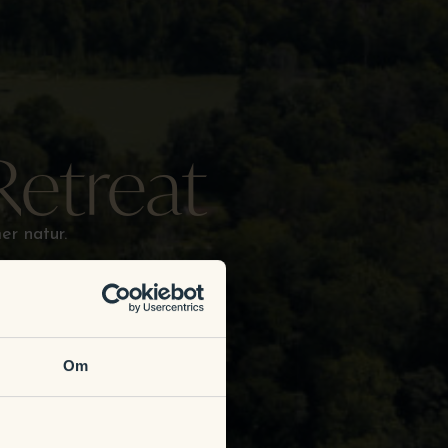
Retreat
r natur.
Om