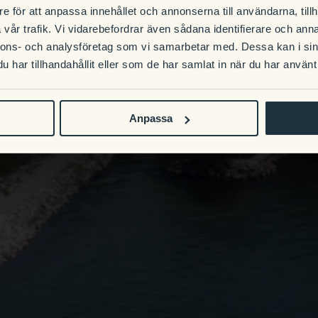
e för att anpassa innehållet och annonserna till användarna, tillh
vår trafik. Vi vidarebefordrar även sådana identifierare och anna
nnons- och analysföretag som vi samarbetar med. Dessa kan i sin
har tillhandahållit eller som de har samlat in när du har använt 
Anpassa