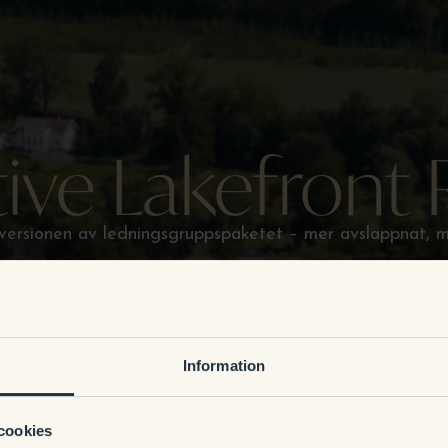
ive Lakefront 
ersionen av ledningsgruppspaketet – mer avslappnat, me
Information
cookies